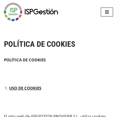
ISPGestión
Saltar
al
contenido
POLÍTICA DE COOKIES
POLÍTICA DE COOKIES
USO DE COOKIES
El sitio web de ISPGESTIÓN PROVIDER S.L. utiliza cookies