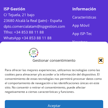
ISP Gestión
Información
C/ Tejuela, 21 bajo
Características
23680 Alcalá la Real (Jaén) - España
App Móvil
dpto.comercialatam@ispgestion.com
Tlfno:
+34 853 88 11 88
App ISP-Tec
WhatsApp +34 853 88 11 88
Nosotros
Aviso legal
Gestionar consentimiento
Aviso legal
Para ofrecer las mejores experiencias, utilizamos tecnologías como las
cookies para almacenar y/o acceder a la información del dispositivo. El
Política de Cookies
consentimiento de estas tecnologías nos permitirá procesar datos como
el comportamiento de navegación o las identificaciones únicas en este
Política de Privacidad
sitio. No consentir o retirar el consentimiento, puede afectar
negativamente a ciertas características y funciones.
Aceptar