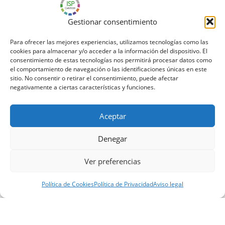
Gestionar consentimiento
Para ofrecer las mejores experiencias, utilizamos tecnologías como las
PLANIFICACIÓN DE TRABAJO
cookies para almacenar y/o acceder a la información del dispositivo. El
consentimiento de estas tecnologías nos permitirá procesar datos como
el comportamiento de navegación o las identificaciones únicas en este
ISP Gestión facilita la planificación del trabajo diario de la
sitio. No consentir o retirar el consentimiento, puede afectar
empresa con herramientas para organizar el tiempo
negativamente a ciertas características y funciones.
eficientemente:
Aceptar
Agenda
completa, con gestión de
eventos,
planning
y administración de tareas.
Denegar
Sección de
noticias
, donde cada usuario puede realizar
publicaciones y definir para quién son visibles (clientes,
Ver preferencias
departamentos, etc.).
Mediante la gestión de
tareas
, podrá planificar sus
Política de Cookies
Política de Privacidad
Aviso legal
procesos (instalaciones, asistencias, averías, etc.).
Calendario multi-usuario y con suscripción desde
Internet.