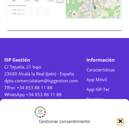
ISP Gestión
Información
C/ Tejuela, 21 bajo
Características
23680 Alcalá la Real (Jaén) - España
App Móvil
dpto.comercialatam@ispgestion.com
Tlfno:
+34 853 88 11 88
App ISP-Tec
WhatsApp +34 853 88 11 88
Nosotros
Aviso legal
Gestionar consentimiento