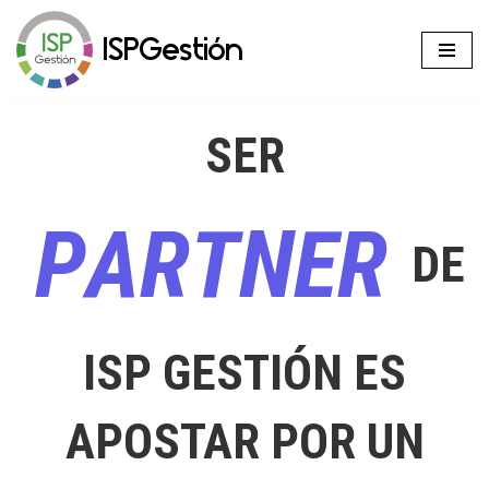
ISPGestión
Saltar
al
contenido
SER
P
A
R
T
N
E
R
DE
ISP GESTIÓN ES
APOSTAR POR UN