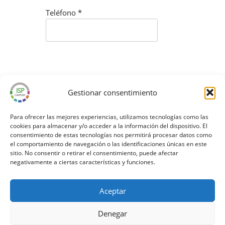
Teléfono
*
He leído y acepto la autorización del
envío de comunicaciones comerciales
Gestionar consentimiento
y la cesión de datos. Vea nuestra
Politica de Privacidad.
*
Para ofrecer las mejores experiencias, utilizamos tecnologías como las
cookies para almacenar y/o acceder a la información del dispositivo. El
consentimiento de estas tecnologías nos permitirá procesar datos como
el comportamiento de navegación o las identificaciones únicas en este
¡ Regístrate GRATIS !
sitio. No consentir o retirar el consentimiento, puede afectar
negativamente a ciertas características y funciones.
Aceptar
Denegar