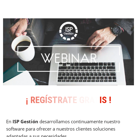
¡
R
E
G
Í
S
T
R
A
T
E
G
R
A
T
I
S
!
En
ISP Gestión
desarrollamos continuamente nuestro
software para ofrecer a nuestros clientes soluciones
adaptadas a sus necesidades.